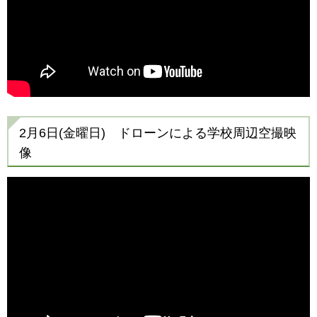
2月6日(金曜日) ドローンによる学校周辺空撮映
像