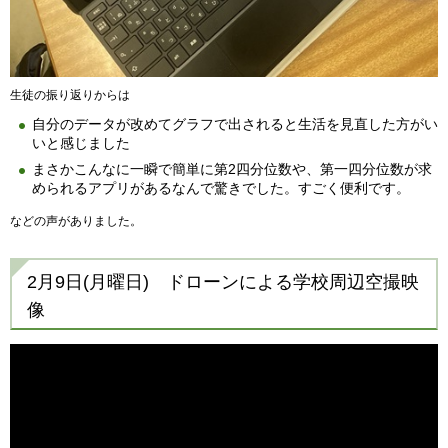
生徒の振り返りからは
自分のデータが改めてグラフで出されると生活を見直した方がい
いと感じました
まさかこんなに一瞬で簡単に第2四分位数や、第一四分位数が求
められるアプリがあるなんで驚きでした。すごく便利です。
などの声がありました。
2月9日(月曜日) ドローンによる学校周辺空撮映
像