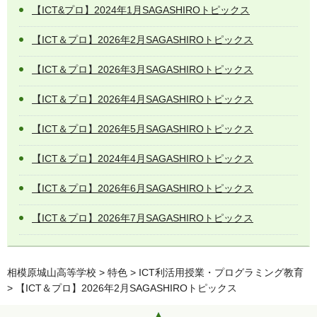
【ICT&プロ】2024年1月SAGASHIROトピックス
【ICT＆プロ】2026年2月SAGASHIROトピックス
【ICT＆プロ】2026年3⽉SAGASHIROトピックス
【ICT＆プロ】2026年4⽉SAGASHIROトピックス
【ICT＆プロ】2026年5⽉SAGASHIROトピックス
【ICT＆プロ】2024年4月SAGASHIROトピックス
【ICT＆プロ】2026年6月SAGASHIROトピックス
【ICT＆プロ】2026年7月SAGASHIROトピックス
相模原城山高等学校
>
特色
>
ICT利活用授業・プログラミング教育
> 【ICT＆プロ】2026年2月SAGASHIROトピックス