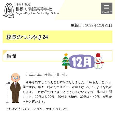
神奈川県立
相模向陽館高等学校
メニュー
Sagami-Koyokan Senior High School
更新日：2022年12月21日
校長のつぶやき24
時間
こんにちは
、
校長の内田です。
今年も
残すところあとわずかになりました。1年もあっという
間ですね。年々、時のたつスピードが速くなっているような気が
します。これは私だけ？きっとそうじゃないですね。他の人に聞
いても、10代より20代、20代より30代、30代より40代…が早か
ったと言います。
それは
どうしてでしょうか。考えてみました。