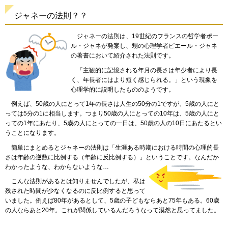
ジャネーの法則？？
ジャネー
の法則は
、19世紀のフランスの哲学者ポー
ル・ジャネが発案し、甥の心理学者ピエール・ジャネ
の著書において紹介された法則です。
「主観的
に記憶される年月の長さは年少者により長
く、年長者にはより短く感じられる。」という現象を
心理学的に説明したもののようです。
例えば
、50歳の人にとって1年の長さは人生の50分の1ですが、5歳の人にと
っては5分の1に相当します。つまり50歳の人にとっての10年は、5歳の人にと
っての1年にあたり、5歳の人にとっての一日は、50歳の人の10日にあたるとい
うことになります。
簡単
にまとめるとジャネーの法則は「生涯ある時期における時間の心理的長
さは年齢の逆数に比例する（年齢に反比例する）」ということです。なんだか
わかったような、わからないような…
こんな
法則があるとは知りませんでしたが、私は
残された時間が少なくなるのに反比例すると思って
いました。例えば80年があるとして、5歳の子どもならあと75年もある。60歳
の人ならあと20年。これが関係しているんだろうなって漠然と思ってました。