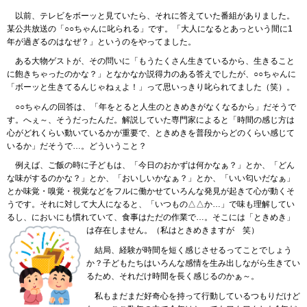
以前、
テレビをボーッと見ていたら、それに答えていた番組がありました。
某公共放送の「○○ちゃんに叱られる」です。「大人になるとあっという間に1
年が過ぎるのはなぜ？」というのをやってました。
ある
大物ゲストが、その問いに「もうたくさん生きているから、生きること
に飽きちゃったのかな？」となかなか説得力のある答えでしたが、○○ちゃんに
「ボーッと生きてるんじゃねぇよ！」って思いっきり叱られてました（笑）。
○○ちゃん
の回答は、「年をとると人生のときめきがなくなるから」だそうで
す。へぇ～、そうだったんだ。解説していた専門家によると「時間の感じ方は
心がどれくらい動いているかが重要で、ときめきを普段からどのくらい感じて
いるか」だそうで…。どういうこと？
例えば
、ご飯の時に子どもは、「今日のおかずは何かなぁ？」とか、「どん
な味がするのかな？」とか、「おいしいかなぁ？」とか、「いい匂いだなぁ」
とか味覚・嗅覚・視覚などをフルに働かせていろんな発見が起きて心が動くそ
うです。それに対して大人になると、「いつもの△△か…」で味も理解してい
るし、においにも慣れていて、食事はただの作業で…。そこには「ときめき」
は存在しません。（私はときめきますが
笑
）
結局
、経験が時間を短く感じさせるってことでしょう
か？子どもたちはいろんな感情を生み出しながら生きてい
るため、それだけ時間を長く感じるのかぁ～。
私も
まだまだ好奇心を持って行動しているつもりだけど